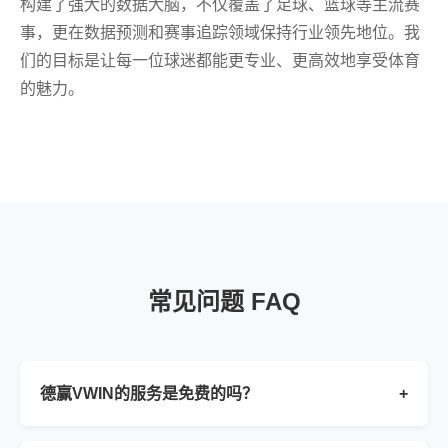
构建了强大的数据大脑，不仅覆盖了足球、篮球等主流赛
事，更在数据预测和赛事追踪领域保持行业领先地位。我
们的目标是让每一位球迷都能更专业、更高效地享受体育
的魅力。
常见问题 FAQ
德赢VWIN的服务是免费的吗？
+