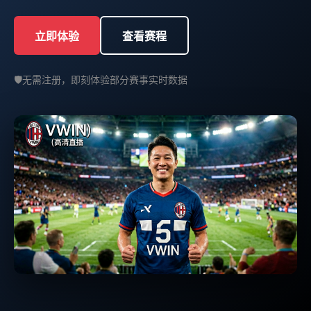
立即体验
查看赛程
🛡️
无需注册，即刻体验部分赛事实时数据