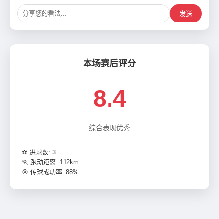
发送
本场赛后评分
8.4
综合表现优秀
⚽ 进球数: 3
🏃 跑动距离: 112km
🎯 传球成功率: 88%