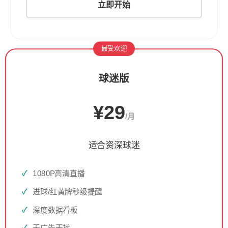
立即开始
最受欢迎
球迷版
¥29
/月
适合资深球迷
1080P高清直播
进球/红黄牌秒级提醒
深度数据看板
无广告干扰