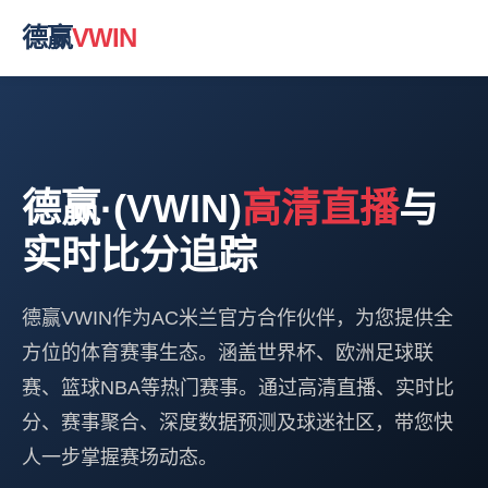
德赢
VWIN
德赢·(VWIN)
高清直播
与
实时比分追踪
德赢VWIN作为AC米兰官方合作伙伴，为您提供全
方位的体育赛事生态。涵盖世界杯、欧洲足球联
赛、篮球NBA等热门赛事。通过高清直播、实时比
分、赛事聚合、深度数据预测及球迷社区，带您快
人一步掌握赛场动态。