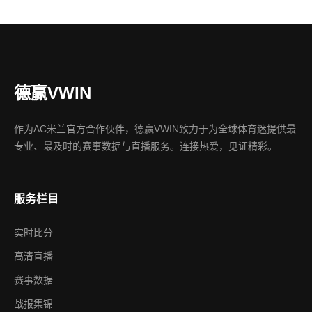
德赢
VWIN
作为AC米兰官方合作伙伴，德赢VWIN致力于为全球体育迷提供最
专业、最及时的赛事数据与直播服务。连接热爱，见证精彩。
服务栏目
实时比分
高清直播
赛事数据
战报集锦