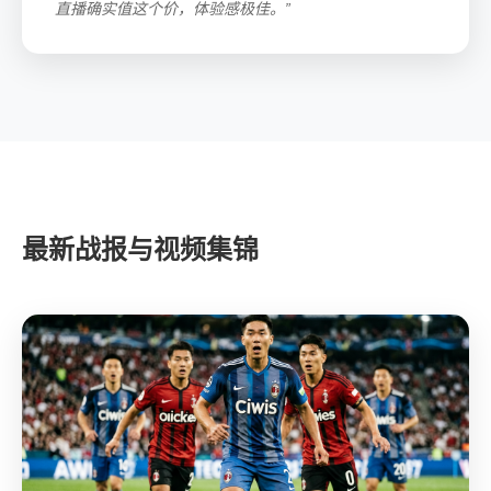
直播确实值这个价，体验感极佳。”
最新战报与视频集锦