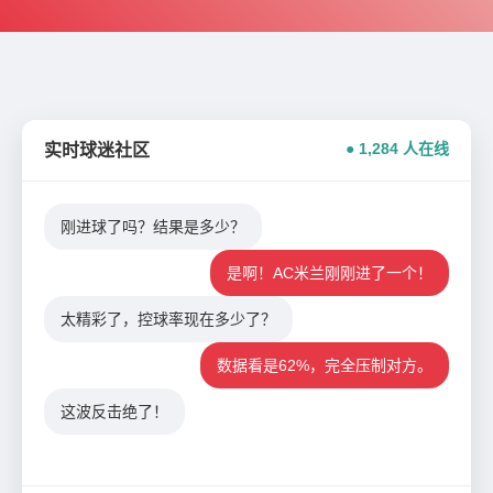
● 1,284 人在线
实时球迷社区
刚进球了吗？结果是多少？
是啊！AC米兰刚刚进了一个！
太精彩了，控球率现在多少了？
数据看是62%，完全压制对方。
这波反击绝了！