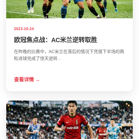
2023-10-24
欧冠焦点战：AC米兰逆转取胜
在昨晚的比赛中，AC米兰在落后的情况下凭借下半场的两
粒进球完成了惊天逆转...
查看详情 →