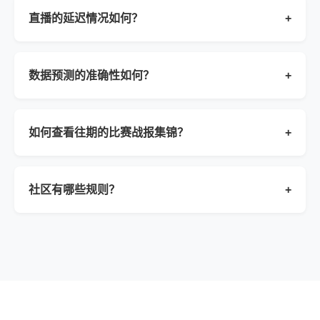
直播的延迟情况如何？
+
数据预测的准确性如何？
+
如何查看往期的比赛战报集锦？
+
社区有哪些规则？
+