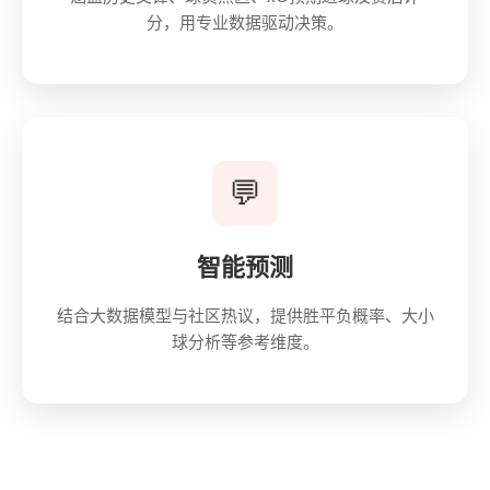
分，用专业数据驱动决策。
💬
智能预测
结合大数据模型与社区热议，提供胜平负概率、大小
球分析等参考维度。