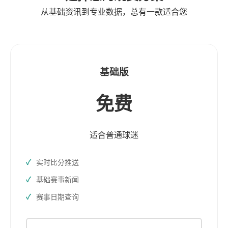
从基础资讯到专业数据，总有一款适合您
基础版
免费
适合普通球迷
实时比分推送
基础赛事新闻
赛事日期查询