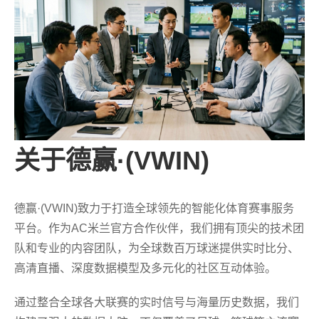
关于德赢·(VWIN)
德赢·(VWIN)致力于打造全球领先的智能化体育赛事服务
平台。作为AC米兰官方合作伙伴，我们拥有顶尖的技术团
队和专业的内容团队，为全球数百万球迷提供实时比分、
高清直播、深度数据模型及多元化的社区互动体验。
通过整合全球各大联赛的实时信号与海量历史数据，我们