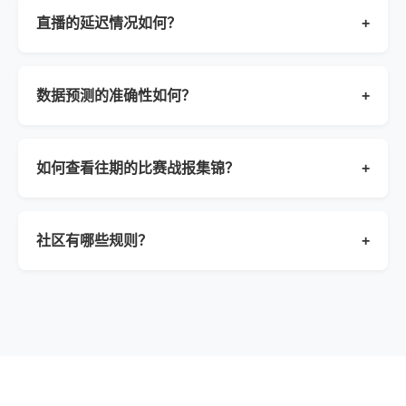
直播的延迟情况如何？
+
数据预测的准确性如何？
+
如何查看往期的比赛战报集锦？
+
社区有哪些规则？
+