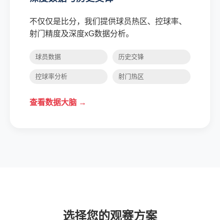
不仅仅是比分，我们提供球员热区、控球率、
射门精度及深度xG数据分析。
球员数据
历史交锋
控球率分析
射门热区
查看数据大脑 →
选择您的观赛方案