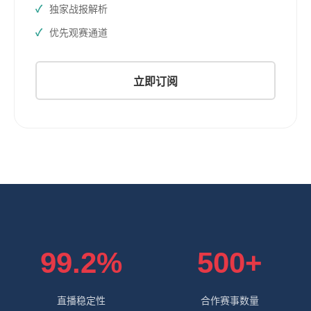
独家战报解析
优先观赛通道
立即订阅
99.2%
500+
直播稳定性
合作赛事数量