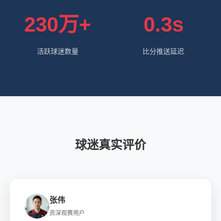
230万+
0.3s
活跃球迷数量
比分推送延迟
球迷真实评价
张伟
资深观赛用户