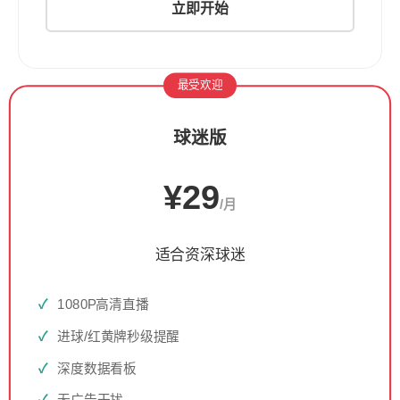
立即开始
最受欢迎
球迷版
¥29
/月
适合资深球迷
1080P高清直播
进球/红黄牌秒级提醒
深度数据看板
无广告干扰