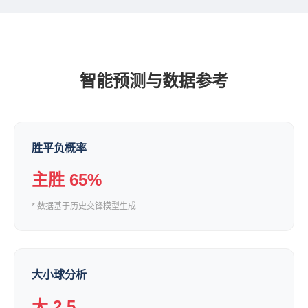
智能预测与数据参考
胜平负概率
主胜 65%
* 数据基于历史交锋模型生成
大小球分析
大 2.5