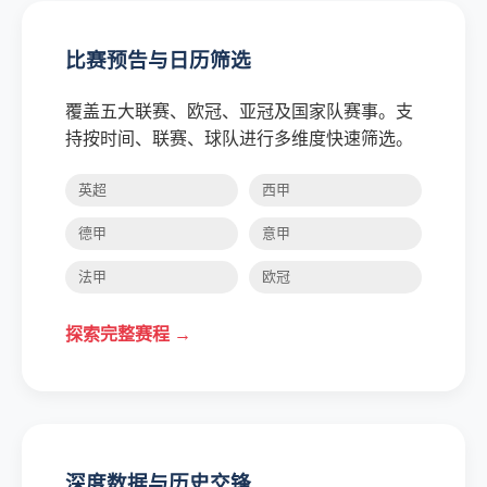
比赛预告与日历筛选
覆盖五大联赛、欧冠、亚冠及国家队赛事。支
持按时间、联赛、球队进行多维度快速筛选。
英超
西甲
德甲
意甲
法甲
欧冠
探索完整赛程 →
深度数据与历史交锋