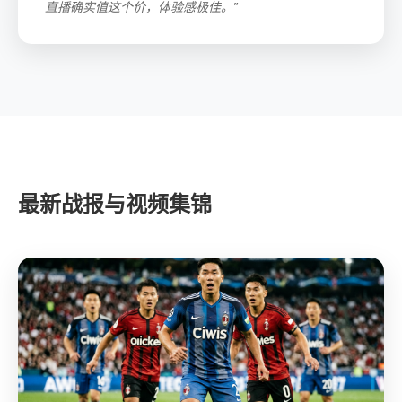
直播确实值这个价，体验感极佳。”
最新战报与视频集锦