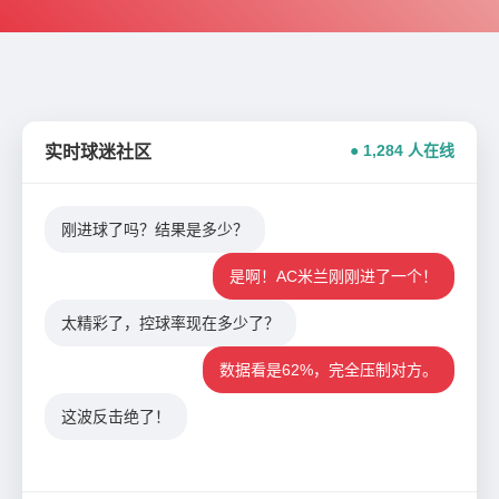
● 1,284 人在线
实时球迷社区
刚进球了吗？结果是多少？
是啊！AC米兰刚刚进了一个！
太精彩了，控球率现在多少了？
数据看是62%，完全压制对方。
这波反击绝了！