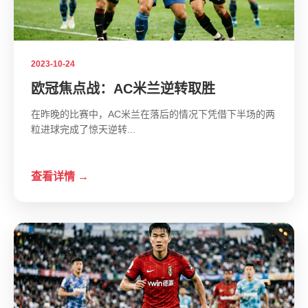
2023-10-24
欧冠焦点战：AC米兰逆转取胜
在昨晚的比赛中，AC米兰在落后的情况下凭借下半场的两
粒进球完成了惊天逆转...
查看详情 →