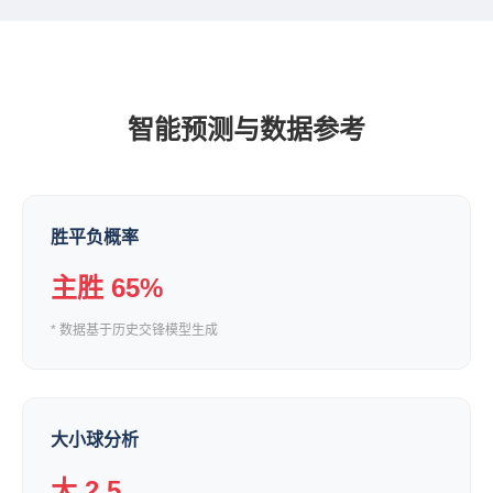
智能预测与数据参考
胜平负概率
主胜 65%
* 数据基于历史交锋模型生成
大小球分析
大 2.5