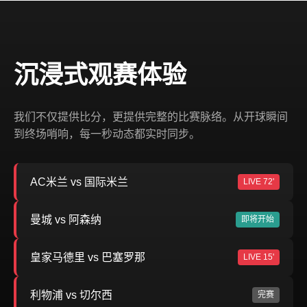
沉浸式观赛体验
我们不仅提供比分，更提供完整的比赛脉络。从开球瞬间
到终场哨响，每一秒动态都实时同步。
AC米兰 vs 国际米兰
LIVE 72'
曼城 vs 阿森纳
即将开始
皇家马德里 vs 巴塞罗那
LIVE 15'
利物浦 vs 切尔西
完赛