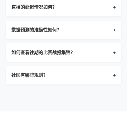
直播的延迟情况如何？
+
数据预测的准确性如何？
+
如何查看往期的比赛战报集锦？
+
社区有哪些规则？
+