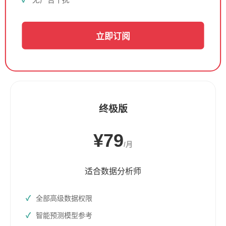
立即订阅
终极版
¥79
/月
适合数据分析师
全部高级数据权限
智能预测模型参考