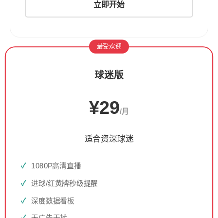
立即开始
最受欢迎
球迷版
¥29
/月
适合资深球迷
1080P高清直播
进球/红黄牌秒级提醒
深度数据看板
无广告干扰