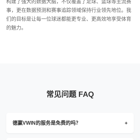
构建了强大的数据大脑，不仅覆盖了足球、篮球等主流赛
事，更在数据预测和赛事追踪领域保持行业领先地位。我
们的目标是让每一位球迷都能更专业、更高效地享受体育
的魅力。
常见问题 FAQ
德赢VWIN的服务是免费的吗？
+