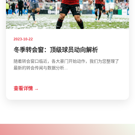
2023-10-22
冬季转会窗：顶级球员动向解析
随着转会窗口临近，各大豪门开始动作，我们为您整理了
最新的转会传闻与数据分析...
查看详情 →