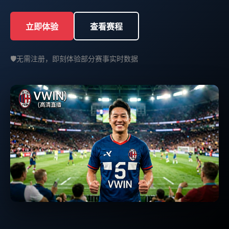
立即体验
查看赛程
🛡️
无需注册，即刻体验部分赛事实时数据