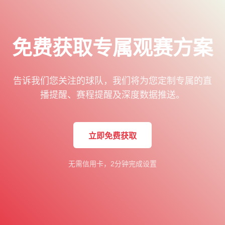
免费获取专属观赛方案
告诉我们您关注的球队，我们将为您定制专属的直
播提醒、赛程提醒及深度数据推送。
立即免费获取
无需信用卡，2分钟完成设置