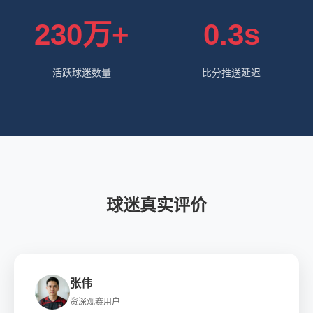
230万+
0.3s
活跃球迷数量
比分推送延迟
球迷真实评价
张伟
资深观赛用户