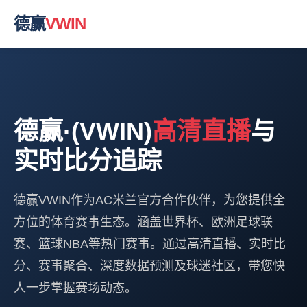
德赢
VWIN
德赢·(VWIN)
高清直播
与
实时比分追踪
德赢VWIN作为AC米兰官方合作伙伴，为您提供全
方位的体育赛事生态。涵盖世界杯、欧洲足球联
赛、篮球NBA等热门赛事。通过高清直播、实时比
分、赛事聚合、深度数据预测及球迷社区，带您快
人一步掌握赛场动态。