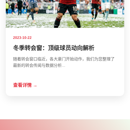
2023-10-22
冬季转会窗：顶级球员动向解析
随着转会窗口临近，各大豪门开始动作，我们为您整理了
最新的转会传闻与数据分析...
查看详情 →