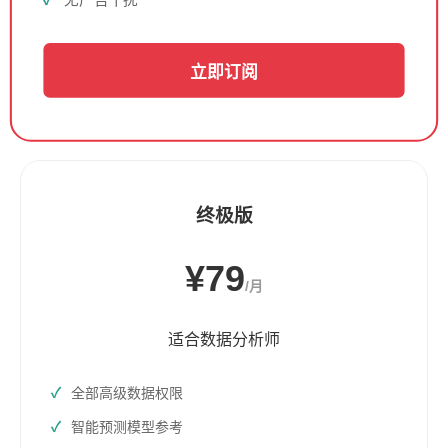
立即订阅
终极版
¥79
/月
适合数据分析师
全部高级数据权限
智能预测模型参考