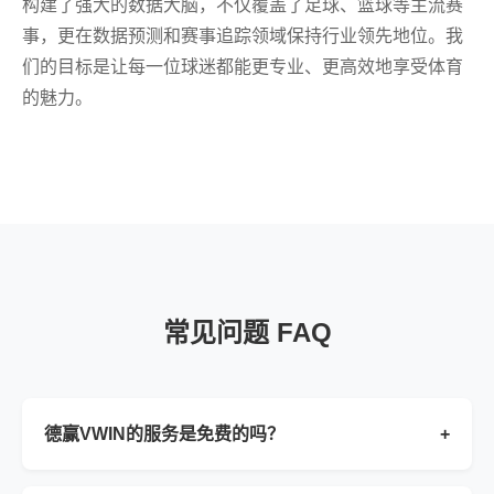
构建了强大的数据大脑，不仅覆盖了足球、篮球等主流赛
事，更在数据预测和赛事追踪领域保持行业领先地位。我
们的目标是让每一位球迷都能更专业、更高效地享受体育
的魅力。
常见问题 FAQ
德赢VWIN的服务是免费的吗？
+