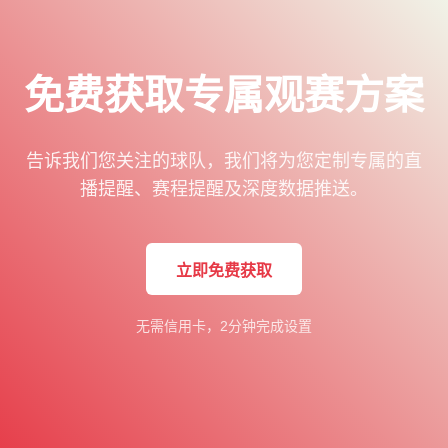
免费获取专属观赛方案
告诉我们您关注的球队，我们将为您定制专属的直
播提醒、赛程提醒及深度数据推送。
立即免费获取
无需信用卡，2分钟完成设置