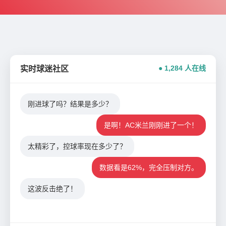
● 1,284 人在线
实时球迷社区
刚进球了吗？结果是多少？
是啊！AC米兰刚刚进了一个！
太精彩了，控球率现在多少了？
数据看是62%，完全压制对方。
这波反击绝了！