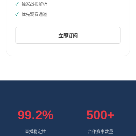
独家战报解析
优先观赛通道
立即订阅
99.2%
500+
直播稳定性
合作赛事数量