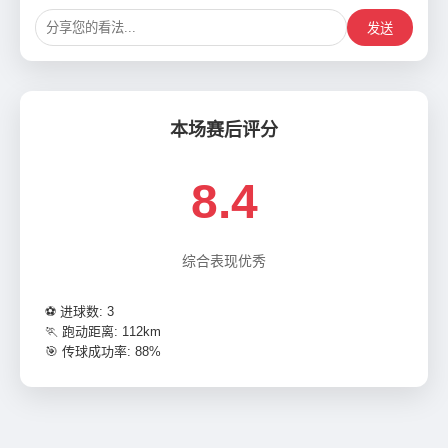
发送
本场赛后评分
8.4
综合表现优秀
⚽ 进球数: 3
🏃 跑动距离: 112km
🎯 传球成功率: 88%