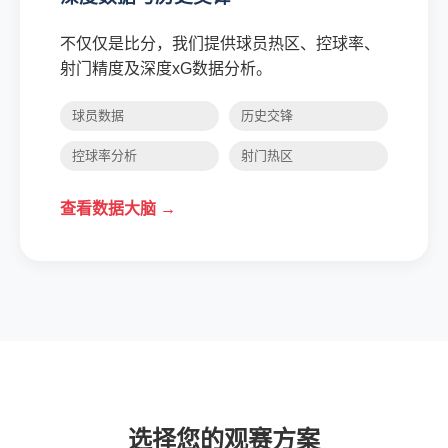
不仅仅是比分，我们提供球员热区、控球率、
射门精度及深度xG数据分析。
球员数据
历史交锋
控球率分析
射门热区
查看数据大脑 →
选择您的观赛方案