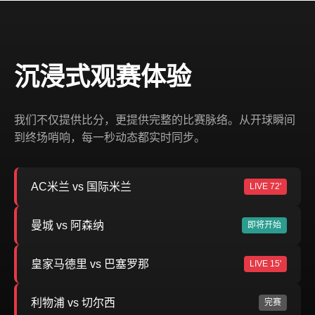
沉浸式观赛体验
我们不仅提供比分，更提供完整的比赛脉络。从开球瞬间
到终场哨响，每一秒动态都实时同步。
AC米兰 vs 国际米兰
LIVE 72'
曼城 vs 阿森纳
即将开始
皇家马德里 vs 巴塞罗那
LIVE 15'
利物浦 vs 切尔西
完赛