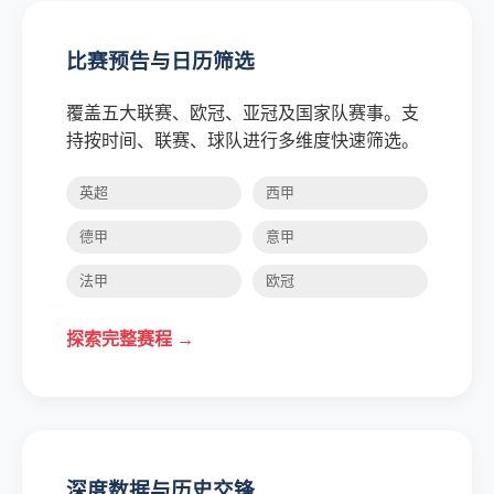
比赛预告与日历筛选
覆盖五大联赛、欧冠、亚冠及国家队赛事。支
持按时间、联赛、球队进行多维度快速筛选。
英超
西甲
德甲
意甲
法甲
欧冠
探索完整赛程 →
深度数据与历史交锋