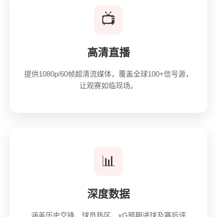
📺
高清直播
提供1080p/60帧超清流媒体，覆盖全球100+信号源，
让观赛如临现场。
📊
深度数据
涵盖历史交锋、球员热区、xG预期进球及赛后评